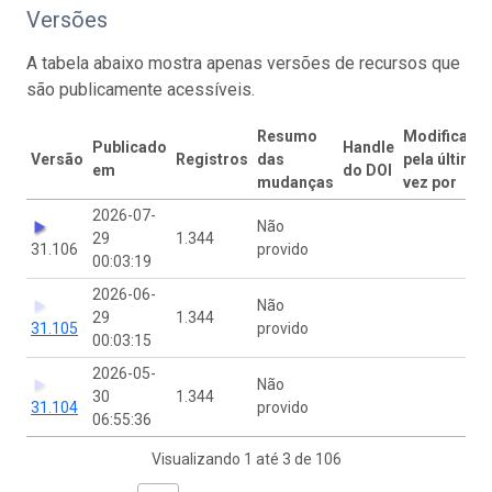
Versões
A tabela abaixo mostra apenas versões de recursos que
são publicamente acessíveis.
Resumo
Modificado
Publicado
Handle
Versão
Registros
das
pela última
em
do DOI
mudanças
vez por
2026-07-
Não
29
1.344
31.106
provido
00:03:19
2026-06-
Não
29
1.344
31.105
provido
00:03:15
2026-05-
Não
30
1.344
31.104
provido
06:55:36
Visualizando 1 até 3 de 106