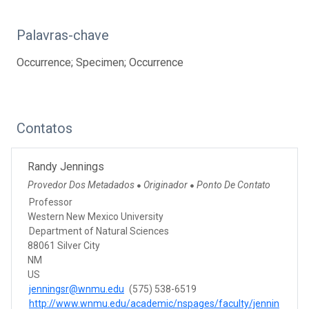
Palavras-chave
Occurrence; Specimen; Occurrence
Contatos
Randy Jennings
Provedor Dos Metadados
Originador
Ponto De Contato
●
●
Professor
Western New Mexico University
Department of Natural Sciences
88061 Silver City
NM
US
jenningsr@wnmu.edu
(575) 538-6519
http://www.wnmu.edu/academic/nspages/faculty/jennin