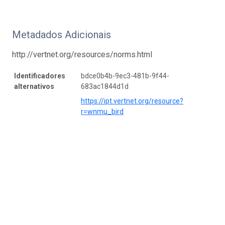
Metadados Adicionais
http://vertnet.org/resources/norms.html
Identificadores
bdce0b4b-9ec3-481b-9f44-
alternativos
683ac1844d1d
https://ipt.vertnet.org/resource?
r=wnmu_bird