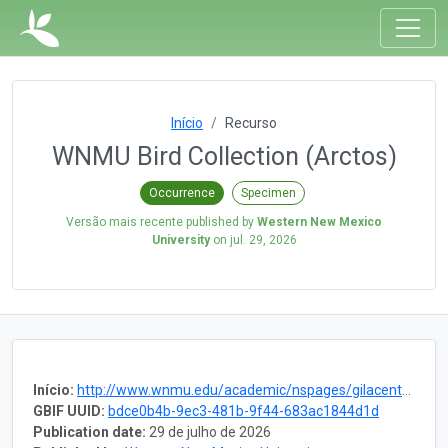
Início
Recurso
WNMU Bird Collection (Arctos)
Occurrence
Specimen
Versão mais recente published by
Western New Mexico
University
on
jul. 29, 2026
Início:
http://www.wnmu.edu/academic/nspages/gilacenter.shtml
GBIF UUID:
bdce0b4b-9ec3-481b-9f44-683ac1844d1d
Publication date:
29 de julho de 2026