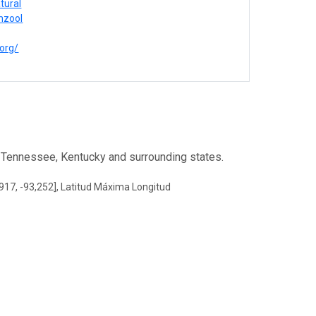
tural
mzool
.org/
m Tennessee, Kentucky and surrounding states.
917, -93,252], Latitud Máxima Longitud