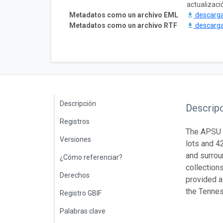
actualizaci
Metadatos como un archivo EML
descarg
Metadatos como un archivo RTF
descarg
Descripción
Descrip
Registros
The APSU D
Versiones
lots and 4
and surrou
¿Cómo referenciar?
collection
Derechos
provided a
the Tennes
Registro GBIF
Palabras clave