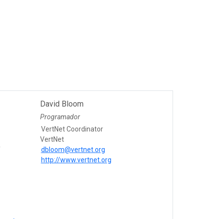
David Bloom
Programador
VertNet Coordinator
VertNet
f
dbloom@vertnet.org
http://www.vertnet.org