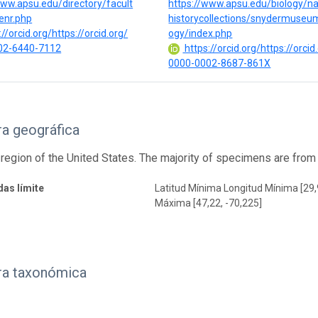
www.apsu.edu/directory/facult
https://www.apsu.edu/biology/na
enr.php
historycollections/snydermuseu
//orcid.org/https://orcid.org/
ogy/index.php
02-6440-7112
https://orcid.org/https://orcid
0000-0002-8687-861X
a geográfica
region of the United States. The majority of specimens are fro
as límite
Latitud Mínima Longitud Mínima [29,
Máxima [47,22, -70,225]
ra taxonómica