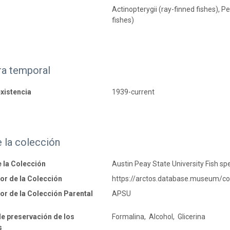
Actinopterygii (ray-finned fishes), 
fishes)
ra temporal
xistencia
1939-current
 la colección
 la Colección
Austin Peay State University Fish s
dor de la Colección
https://arctos.database.museum/co
dor de la Colección Parental
APSU
e preservación de los
Formalina, Alcohol, Glicerina
s