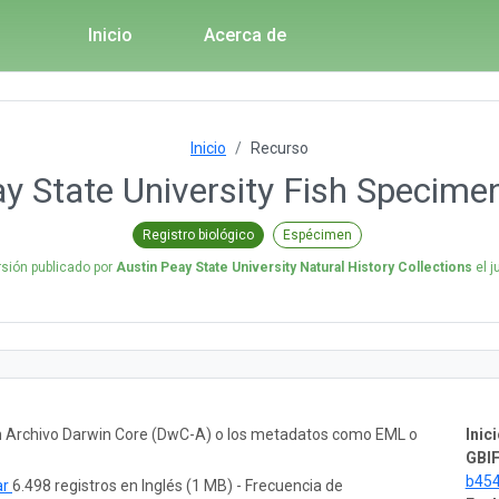
Inicio
Acerca de
Inicio
Recurso
y State University Fish Specime
Registro biológico
Espécimen
rsión publicado por
Austin Peay State University Natural History Collections
el
j
un Archivo Darwin Core (DwC-A) o los metadatos como EML o
Inici
GBIF
b45
ar
6.498 registros en Inglés (1 MB) - Frecuencia de