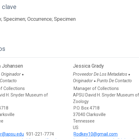
 clave
e; Specimen; Occurrence; Specimen
os
 Johansen
Jessica Grady
Originador
Proveedor De Los Metadatos
●
●
●
 Contacto
Originador
Punto De Contacto
●
f Collections
Manager of Collections
id H. Snyder Museum of
APSU David H. Snyder Museum o
Zoology
 4718
P.O. Box 4718
rksville
37040 Clarksville
ee
Tennessee
US
nr@apsu.edu
931-221-7774
Rodkey10@gmail.com