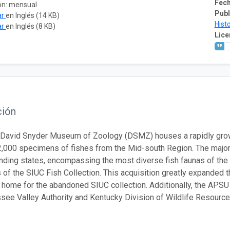
Fech
ón: mensual
Publ
ar
en Inglés (14 KB)
Hist
ar
en Inglés (8 KB)
Lice
ción
avid Snyder Museum of Zoology (DSMZ) houses a rapidly growing
2,000 specimens of fishes from the Mid-south Region. The majo
nding states, encompassing the most diverse fish faunas of th
s of the SIUC Fish Collection. This acquisition greatly expanded t
 home for the abandoned SIUC collection. Additionally, the APSU 
see Valley Authority and Kentucky Division of Wildlife Resource