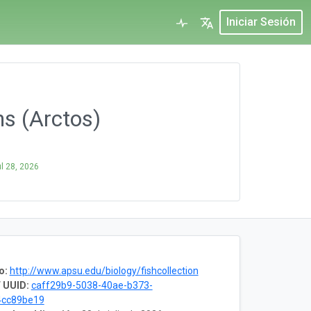
Iniciar Sesión
ns (Arctos)
ul 28, 2026
o:
http://www.apsu.edu/biology/fishcollection
 UUID:
caff29b9-5038-40ae-b373-
4cc89be19