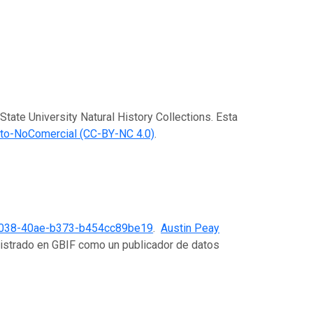
State University Natural History Collections. Esta
to-NoComercial (CC-BY-NC 4.0)
.
5038-40ae-b373-b454cc89be19
.
Austin Peay
gistrado en GBIF como un publicador de datos