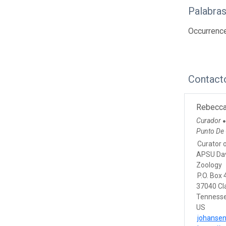
Palabras
Occurrenc
Contact
Rebecca
Curador
Punto De
Curator o
APSU Dav
Zoology
P.O. Box
37040 Cla
Tenness
US
johanse