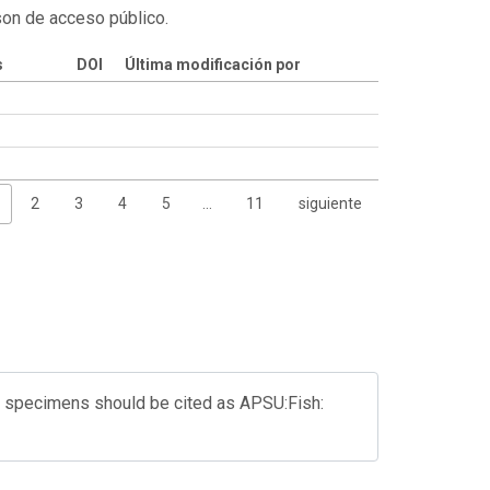
son de acceso público.
s
DOI
Última modificación por
2
3
4
5
…
11
siguiente
l specimens should be cited as APSU:Fish: