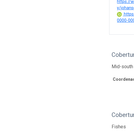
https://
y/johans
https:
0000-00
Cobertur
Mid-south 
Coordenad
Cobertu
Fishes