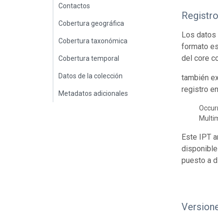
Contactos
Registr
Cobertura geográfica
Los datos 
Cobertura taxonómica
formato es
del core c
Cobertura temporal
Datos de la colección
también ex
registro e
Metadatos adicionales
Occur
Multi
Este IPT a
disponible
puesto a d
Version