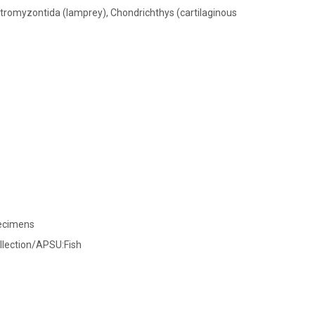
Petromyzontida (lamprey), Chondrichthys (cartilaginous
pecimens
llection/APSU:Fish