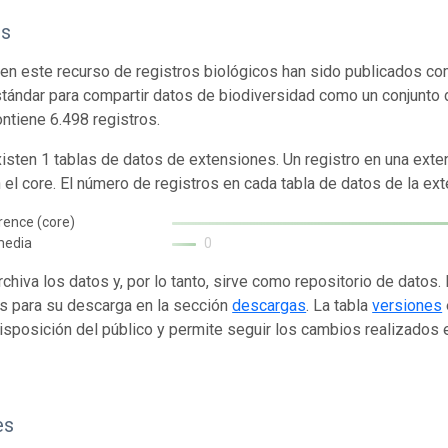
os
en este recurso de registros biológicos han sido publicados co
tándar para compartir datos de biodiversidad como un conjunto 
ontiene 6.498 registros.
isten 1 tablas de datos de extensiones. Un registro en una exte
n el core. El número de registros en cada tabla de datos de la ext
rence (core)
media
0
rchiva los datos y, por lo tanto, sirve como repositorio de datos
s para su descarga en la sección
descargas
. La tabla
versiones
isposición del público y permite seguir los cambios realizados en
es