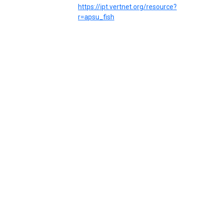
https://ipt.vertnet.org/resource?
r=apsu_fish