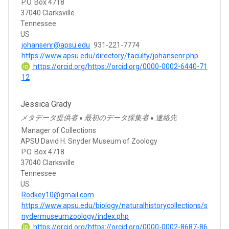
P.O. Box 4718
37040 Clarksville
Tennessee
US
johansenr@apsu.edu
931-221-7774
https://www.apsu.edu/directory/faculty/johansenr.php
https://orcid.org/https://orcid.org/0000-0002-6440-71
12
Jessica Grady
メタデータ提供者
最初のデータ採集者
連絡先
●
●
Manager of Collections
APSU David H. Snyder Museum of Zoology
P.O. Box 4718
37040 Clarksville
Tennessee
US
Rodkey10@gmail.com
https://www.apsu.edu/biology/naturalhistorycollections/s
nydermuseumzoology/index.php
https://orcid.org/https://orcid.org/0000-0002-8687-86