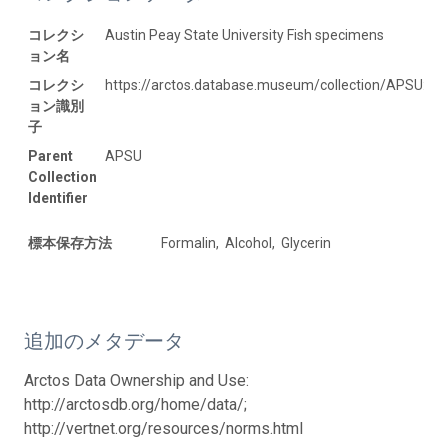
コレクシ
Austin Peay State University Fish specimens
ョン名
コレクシ
https://arctos.database.museum/collection/APSU:Fis
ョン識別
子
Parent
APSU
Collection
Identifier
標本保存方法
Formalin, Alcohol, Glycerin
追加のメタデータ
Arctos Data Ownership and Use:
http://arctosdb.org/home/data/;
http://vertnet.org/resources/norms.html