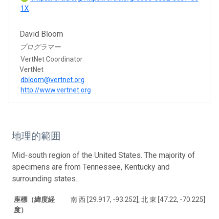
1X
David Bloom
プログラマー
VertNet Coordinator
VertNet
dbloom@vertnet.org
http://www.vertnet.org
地理的範囲
Mid-south region of the United States. The majority of
specimens are from Tennessee, Kentucky and
surrounding states.
座標（緯度経
南 西 [29.917, -93.252], 北 東 [47.22, -70.225]
度）