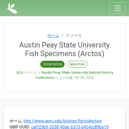
ホーム
リソース
Austin Peay State University
Fish Specimens (Arctos)
Occurrence
Specimen
最新バージョン
Austin Peay State University Natural History
Collections
により出版
7月 28, 2026
ホーム:
http://www.apsu.edu/biology/fishcollection
GBIF UUID:
caff29b9-5038-40ae-b373-b454cc89be19