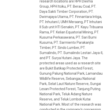
research locations are HPH Dwima
Group, HPH Itciku, PT. Berau Coal, PT.
Daya Sakti Timber Corporation, PT.
Dwimajaya Utama, PT. Finnantara Intiga,
PT. Inhutani I, UMH Meraang, PT Inhutani
II Sub unit HTI Senakin, PT. Kayu Tribuana
Rama, PT. Kelian Equatorial Mining, PT.
Kusuma Perkasawana, PT. Sari Bumi
Kusuma, PT. Sarmiento Parakanjta
Timber, PT. Sindo Lumber, PT.
Sumalindo, PT. Sumalindo Lestari Jaya-II,
and PT. Surya Hutani Jaya. The
protected areas used as a research site
are Bukit Batikap Protected Forest,
Gunung Palung National Park, Lamandau
Wildlife Reserve, Sebangau National
Park, Selat Laut Nature Reserve, Sungai
Lesan Protected Forest, Tanjung Puting
National Park, Teluk Adang Nature
Reserve, and Teluk Lombok Kutai
National Park. Most of the research was
conducted in the company's concession