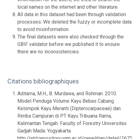
local names on the internet and other literature.
All data in this dataset had been through validation
processes. We deleted the fuzzy or incomplete data
to avoid misinformation.
The final datasets were also checked through the
GBIF validator before we published it to ensure
there are no inconsistencies.
Citations bibliographiques
Aditama, M.H., B. Murdawa, and Rohman. 2010.
Model Penduga Volume Kayu Bebas Cabang
Kelompok Kayu Meranti (Dipterocarpaceae) dan
Rimba Campuran di PT Kayu Tribuana Rama,
Kalimantan Tengah. Faculty of Forestry Universitas
Gadjah Mada. Yogyakarta.
http://etd.repository.ugm.ac.id/penelitian/detail/167325