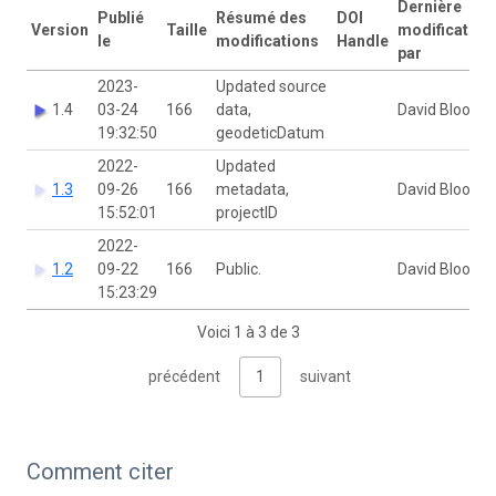
Dernière
Publié
Résumé des
DOI
Version
Taille
modification
le
modifications
Handle
par
2023-
Updated source
1.4
03-24
166
data,
David Bloom
19:32:50
geodeticDatum
2022-
Updated
1.3
09-26
166
metadata,
David Bloom
15:52:01
projectID
2022-
1.2
09-22
166
Public.
David Bloom
15:23:29
Voici 1 à 3 de 3
précédent
1
suivant
Comment citer