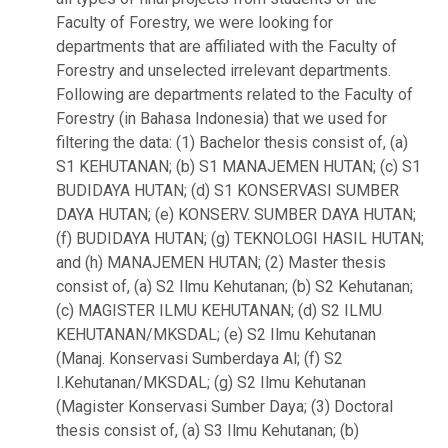
Faculty of Forestry, we were looking for
departments that are affiliated with the Faculty of
Forestry and unselected irrelevant departments.
Following are departments related to the Faculty of
Forestry (in Bahasa Indonesia) that we used for
filtering the data: (1) Bachelor thesis consist of, (a)
S1 KEHUTANAN; (b) S1 MANAJEMEN HUTAN; (c) S1
BUDIDAYA HUTAN; (d) S1 KONSERVASI SUMBER
DAYA HUTAN; (e) KONSERV. SUMBER DAYA HUTAN;
(f) BUDIDAYA HUTAN; (g) TEKNOLOGI HASIL HUTAN;
and (h) MANAJEMEN HUTAN; (2) Master thesis
consist of, (a) S2 Ilmu Kehutanan; (b) S2 Kehutanan;
(c) MAGISTER ILMU KEHUTANAN; (d) S2 ILMU
KEHUTANAN/MKSDAL; (e) S2 Ilmu Kehutanan
(Manaj. Konservasi Sumberdaya Al; (f) S2
I.Kehutanan/MKSDAL; (g) S2 Ilmu Kehutanan
(Magister Konservasi Sumber Daya; (3) Doctoral
thesis consist of, (a) S3 Ilmu Kehutanan; (b)