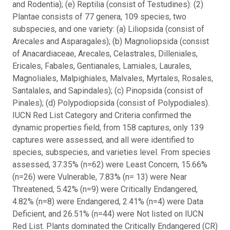
and Rodentia); (e) Reptilia (consist of Testudines). (2)
Plantae consists of 77 genera, 109 species, two
subspecies, and one variety: (a) Liliopsida (consist of
Arecales and Asparagales); (b) Magnoliopsida (consist
of Anacardiaceae, Arecales, Celastrales, Dilleniales,
Ericales, Fabales, Gentianales, Lamiales, Laurales,
Magnoliales, Malpighiales, Malvales, Myrtales, Rosales,
Santalales, and Sapindales); (c) Pinopsida (consist of
Pinales); (d) Polypodiopsida (consist of Polypodiales).
IUCN Red List Category and Criteria confirmed the
dynamic properties field, from 158 captures, only 139
captures were assessed, and all were identified to
species, subspecies, and varieties level. From species
assessed, 37.35% (n=62) were Least Concern, 15.66%
(n=26) were Vulnerable, 7.83% (n= 13) were Near
Threatened, 5.42% (n=9) were Critically Endangered,
4.82% (n=8) were Endangered, 2.41% (n=4) were Data
Deficient, and 26.51% (n=44) were Not listed on IUCN
Red List. Plants dominated the Critically Endangered (CR)