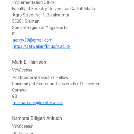
Implementation Officer
Faculty of Forestry, Universitas Gadjah Mada
Agro Street No. 1, Bulaksumur
55281 Sleman
Special Region of Yogyakarta
ID
aenny39@gmail.com
https://satwaliar.fkt.ugm.ac.id/
Mark E. Harrison
Vérificateur
Postdoctoral Research Fellow
University of Exeter and University of Leicester
Cornwall
GB
m.e.harrison@exeter.ac.uk
Namrata Biligeri Anirudh
Vérificateur
PhD student