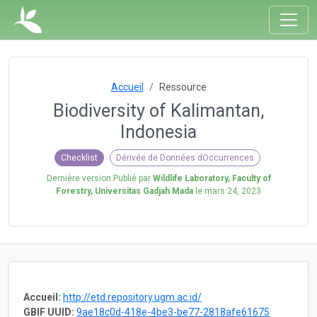
Accueil
Ressource
Biodiversity of Kalimantan,
Indonesia
Checklist
Dérivée de Données dOccurrences
Dernière version Publié par
Wildlife Laboratory, Faculty of
Forestry, Universitas Gadjah Mada
le
mars 24, 2023
Accueil:
http://etd.repository.ugm.ac.id/
GBIF UUID:
9ae18c0d-418e-4be3-be77-2818afe61675