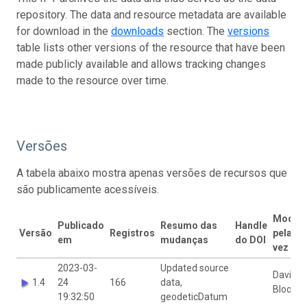
repository. The data and resource metadata are available
for download in the
downloads
section. The
versions
table lists other versions of the resource that have been
made publicly available and allows tracking changes
made to the resource over time.
Versões
A tabela abaixo mostra apenas versões de recursos que
são publicamente acessíveis.
Modifi
Publicado
Resumo das
Handle
Versão
Registros
pela úl
em
mudanças
do DOI
vez por
2023-03-
Updated source
David
1.4
24
166
data,
Bloom
19:32:50
geodeticDatum