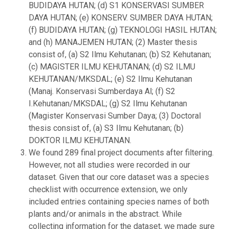
BUDIDAYA HUTAN; (d) S1 KONSERVASI SUMBER
DAYA HUTAN; (e) KONSERV. SUMBER DAYA HUTAN;
(f) BUDIDAYA HUTAN; (g) TEKNOLOGI HASIL HUTAN;
and (h) MANAJEMEN HUTAN; (2) Master thesis
consist of, (a) S2 Ilmu Kehutanan; (b) S2 Kehutanan;
(c) MAGISTER ILMU KEHUTANAN; (d) S2 ILMU
KEHUTANAN/MKSDAL; (e) S2 Ilmu Kehutanan
(Manaj. Konservasi Sumberdaya Al; (f) S2
I.Kehutanan/MKSDAL; (g) S2 Ilmu Kehutanan
(Magister Konservasi Sumber Daya; (3) Doctoral
thesis consist of, (a) S3 Ilmu Kehutanan; (b)
DOKTOR ILMU KEHUTANAN.
We found 289 final project documents after filtering.
However, not all studies were recorded in our
dataset. Given that our core dataset was a species
checklist with occurrence extension, we only
included entries containing species names of both
plants and/or animals in the abstract. While
collecting information for the dataset, we made sure