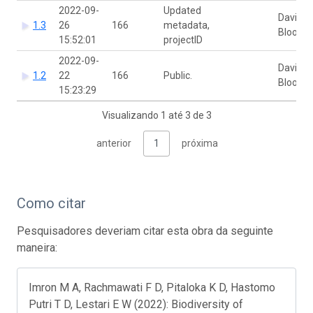
2022-09-
Updated
David
1.3
26
166
metadata,
Bloom
15:52:01
projectID
2022-09-
David
1.2
22
166
Public.
Bloom
15:23:29
Visualizando 1 até 3 de 3
anterior
1
próxima
Como citar
Pesquisadores deveriam citar esta obra da seguinte
maneira:
Imron M A, Rachmawati F D, Pitaloka K D, Hastomo
Putri T D, Lestari E W (2022): Biodiversity of