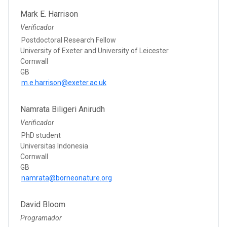
Mark E. Harrison
Verificador
Postdoctoral Research Fellow
University of Exeter and University of Leicester
Cornwall
GB
m.e.harrison@exeter.ac.uk
Namrata Biligeri Anirudh
Verificador
PhD student
Universitas Indonesia
Cornwall
GB
namrata@borneonature.org
David Bloom
Programador