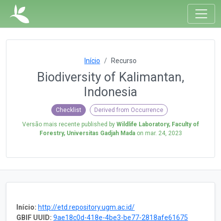
Início
Recurso
Biodiversity of Kalimantan,
Indonesia
Checklist
Derived from Occurrence
Versão mais recente published by
Wildlife Laboratory, Faculty of
Forestry, Universitas Gadjah Mada
on
mar. 24, 2023
Início:
http://etd.repository.ugm.ac.id/
GBIF UUID:
9ae18c0d-418e-4be3-be77-2818afe61675