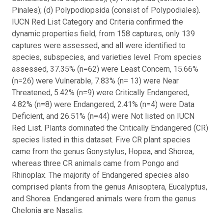
Pinales); (d) Polypodiopsida (consist of Polypodiales).
IUCN Red List Category and Criteria confirmed the
dynamic properties field, from 158 captures, only 139
captures were assessed, and all were identified to
species, subspecies, and varieties level. From species
assessed, 37.35% (n=62) were Least Concern, 15.66%
(n=26) were Vulnerable, 7.83% (n= 13) were Near
Threatened, 5.42% (n=9) were Critically Endangered,
4.82% (n=8) were Endangered, 2.41% (n=4) were Data
Deficient, and 26.51% (n=44) were Not listed on IUCN
Red List. Plants dominated the Critically Endangered (CR)
species listed in this dataset. Five CR plant species
came from the genus Gonystylus, Hopea, and Shorea,
whereas three CR animals came from Pongo and
Rhinoplax. The majority of Endangered species also
comprised plants from the genus Anisoptera, Eucalyptus,
and Shorea. Endangered animals were from the genus
Chelonia are Nasalis.