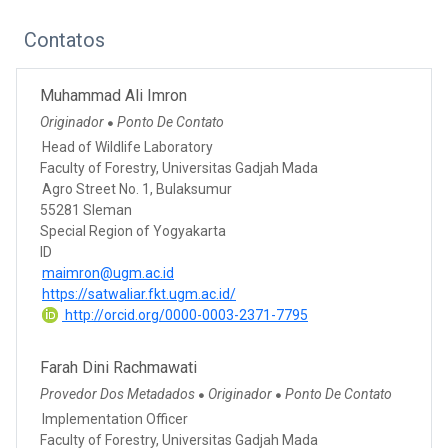
Contatos
Muhammad Ali Imron
Originador
Ponto De Contato
●
Head of Wildlife Laboratory
Faculty of Forestry, Universitas Gadjah Mada
Agro Street No. 1, Bulaksumur
55281 Sleman
Special Region of Yogyakarta
ID
maimron@ugm.ac.id
https://satwaliar.fkt.ugm.ac.id/
http://orcid.org/0000-0003-2371-7795
Farah Dini Rachmawati
Provedor Dos Metadados
Originador
Ponto De Contato
●
●
Implementation Officer
Faculty of Forestry, Universitas Gadjah Mada