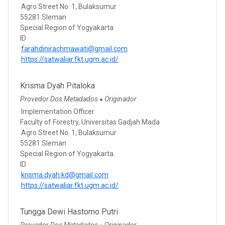
Agro Street No. 1, Bulaksumur
55281 Sleman
Special Region of Yogyakarta
ID
farahdinirachmawati@gmail.com
https://satwaliar.fkt.ugm.ac.id/
Krisma Dyah Pitaloka
Provedor Dos Metadados
Originador
●
Implementation Officer
Faculty of Forestry, Universitas Gadjah Mada
Agro Street No. 1, Bulaksumur
55281 Sleman
Special Region of Yogyakarta
ID
krisma.dyah.kd@gmail.com
https://satwaliar.fkt.ugm.ac.id/
Tungga Dewi Hastomo Putri
Provedor Dos Metadados
Originador