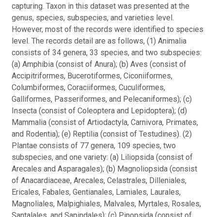
capturing. Taxon in this dataset was presented at the
genus, species, subspecies, and varieties level.
However, most of the records were identified to species
level. The records detail are as follows, (1) Animalia
consists of 34 genera, 33 species, and two subspecies:
(a) Amphibia (consist of Anura); (b) Aves (consist of
Accipitriformes, Bucerotiformes, Ciconiiformes,
Columbiformes, Coraciiformes, Cuculiformes,
Galliformes, Passeriformes, and Pelecaniformes); (c)
Insecta (consist of Coleoptera and Lepidoptera); (d)
Mammalia (consist of Artiodactyla, Carnivora, Primates,
and Rodentia); (e) Reptilia (consist of Testudines). (2)
Plantae consists of 77 genera, 109 species, two
subspecies, and one variety: (a) Liliopsida (consist of
Arecales and Asparagales); (b) Magnoliopsida (consist
of Anacardiaceae, Arecales, Celastrales, Dilleniales,
Ericales, Fabales, Gentianales, Lamiales, Laurales,
Magnoliales, Malpighiales, Malvales, Myrtales, Rosales,
Santalales, and Sapindales); (c) Pinopsida (consist of