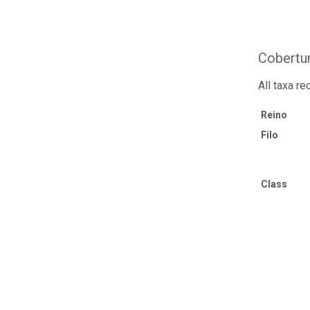
Cobertu
All taxa re
Reino
Filo
Class