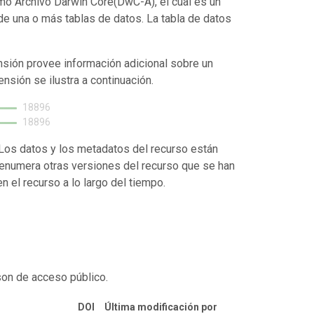
mo Archivo Darwin Core(DwC-A), el cual es un
de una o más tablas de datos. La tabla de datos
nsión provee información adicional sobre un
ensión se ilustra a continuación.
18896
18896
. Los datos y los metadatos del recurso están
enumera otras versiones del recurso que se han
 el recurso a lo largo del tiempo.
son de acceso público.
DOI
Última modificación por