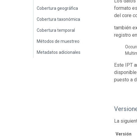
Los datos 
formato es
Cobertura geográfica
del core c
Cobertura taxonómica
también ex
Cobertura temporal
registro e
Métodos de muestreo
Occur
Metadatos adicionales
Multi
Este IPT a
disponible
puesto a d
Version
La siguien
Versión