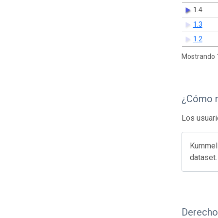
1.4
1.3
1.2
Mostrando 1
¿Cómo r
Los usuari
Kummel 
dataset
Derecho