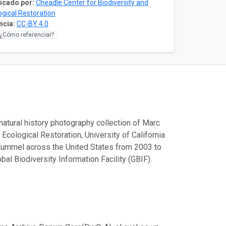
icado por:
Cheadle Center for Biodiversity and
ogical Restoration
ncia:
CC-BY 4.0
¿Cómo referenciar?
atural history photography collection of Marc
cological Restoration, University of California
Kummel across the United States from 2003 to
al Biodiversity Information Facility (GBIF).