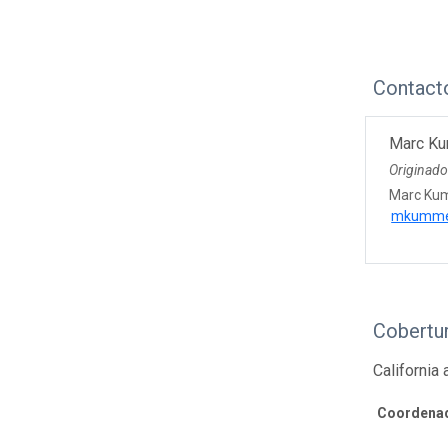
Contact
Marc K
Originad
Marc Ku
mkummel
Cobertur
California
Coordenad