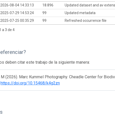
2026-08-04 14:33:13
18.896
Updated dataset and av exten
2025-07-29 14:53:24
99
Updated metadata
2025-07-25 00:35:29
99
Refreshed occurrence file
 a 3 de 4
eferenciar?
os deben citar este trabajo de la siguiente manera:
M (2026). Marc Kummel Photography. Cheadle Center for Biodive
.
https://doi.org/10.15468/k4g2zn
s