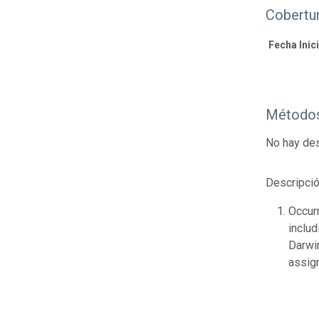
Cobertu
Fecha Inici
Métodos
No hay des
Descripció
Occur
includ
Darwi
assig