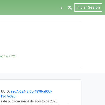
Iniciar Sesión
l
ago 4, 2026
 UUID:
9ec7b624-8f5c-4898-a90d-
913d7e0ab
a de publicación:
4 de agosto de 2026