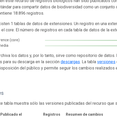
en este recurso de registros biológicos han sido publicados co
tándar para compartir datos de biodiversidad como un conjunto 
ontiene 18.896 registros.
isten 1 tablas de datos de extensiones. Un registro en una exte
n el core. El número de registros en cada tabla de datos de la ext
rence (core)
media
rchiva los datos y, por lo tanto, sirve como repositorio de datos
s para su descarga en la sección
descargas
. La tabla
versiones
isposición del público y permite seguir los cambios realizados en
es
te tabla muestra sólo las versiones publicadas del recurso que 
Publicado el
Registros
Resumen de cambios