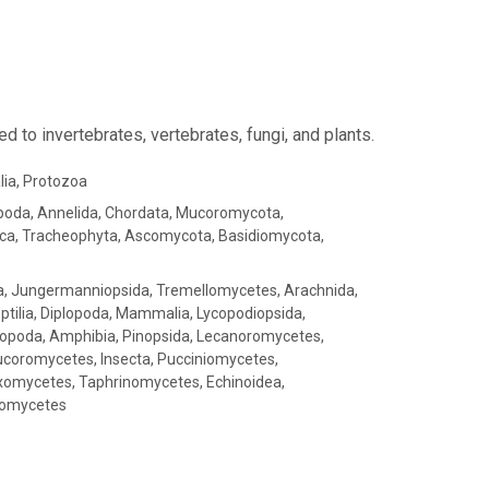
ed to invertebrates, vertebrates, fungi, and plants.
lia, Protozoa
poda, Annelida, Chordata, Mucoromycota,
a, Tracheophyta, Ascomycota, Basidiomycota,
eta, Jungermanniopsida, Tremellomycetes, Arachnida,
eptilia, Diplopoda, Mammalia, Lycopodiopsida,
opoda, Amphibia, Pinopsida, Lecanoromycetes,
coromycetes, Insecta, Pucciniomycetes,
omycetes, Taphrinomycetes, Echinoidea,
iomycetes