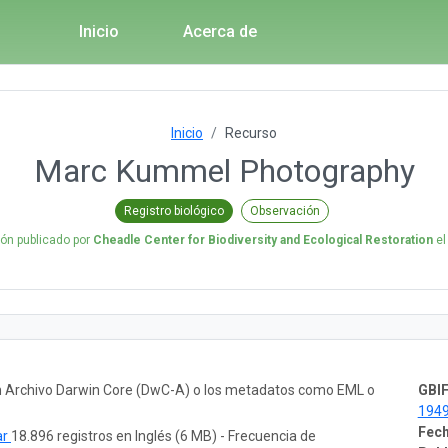
Inicio
Acerca de
Inicio
Recurso
Marc Kummel Photography
Registro biológico
Observación
ión publicado por
Cheadle Center for Biodiversity and Ecological Restoration
e
un Archivo Darwin Core (DwC-A) o los metadatos como EML o
GBIF
194
Fech
ar
18.896 registros en Inglés (6 MB) - Frecuencia de