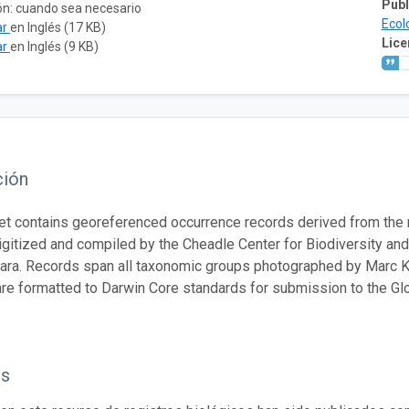
Publ
ón: cuando sea necesario
Ecol
ar
en Inglés (17 KB)
Lice
ar
en Inglés (9 KB)
ción
et contains georeferenced occurrence records derived from the n
gitized and compiled by the Cheadle Center for Biodiversity and E
ara. Records span all taxonomic groups photographed by Marc 
re formatted to Darwin Core standards for submission to the Glob
os