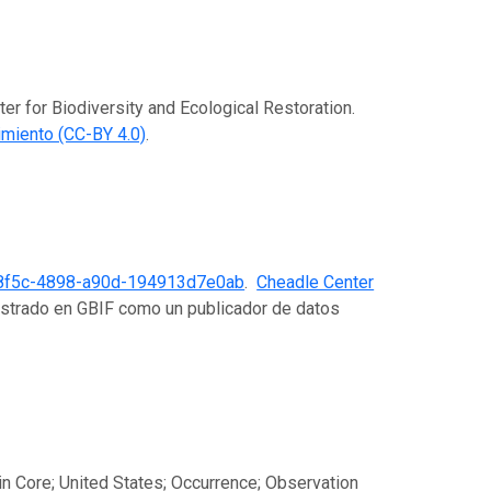
er for Biodiversity and Ecological Restoration.
miento (CC-BY 4.0)
.
8f5c-4898-a90d-194913d7e0ab
.
Cheadle Center
istrado en GBIF como un publicador de datos
win Core; United States; Occurrence; Observation