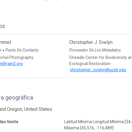
os
ummel
Christopher J. Evelyn
or
Punto De Contacto
Proveedor De Los Metadatos
●
mmel Photography
Cheadle Center for Biodiversity a
@rain2.org
Ecological Restoration
christopher_evelyn@ucsb.edu
a geográfica
 and Oregon, United States
as límite
Latitud Mínima Longitud Mínima [34,
Máxima [45,516, -116,489]