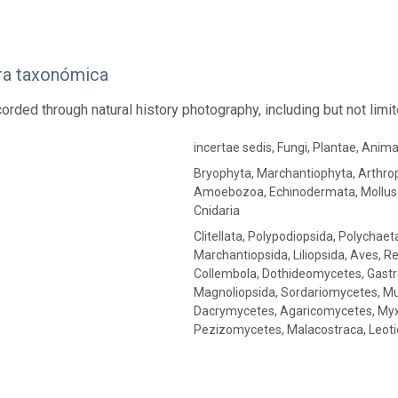
ra taxonómica
corded through natural history photography, including but not limit
incertae sedis, Fungi, Plantae, Anima
Bryophyta, Marchantiophyta, Arthro
Amoebozoa, Echinodermata, Mollusc
Cnidaria
Clitellata, Polypodiopsida, Polycha
Marchantiopsida, Liliopsida, Aves, R
Collembola, Dothideomycetes, Gastr
Magnoliopsida, Sordariomycetes, Mu
Dacrymycetes, Agaricomycetes, Myx
Pezizomycetes, Malacostraca, Leot