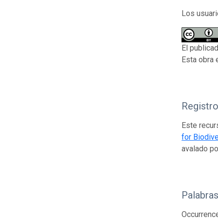
Los usuari
El publica
Esta obra 
Registr
Este recur
for Biodiv
avalado p
Palabras
Occurrence