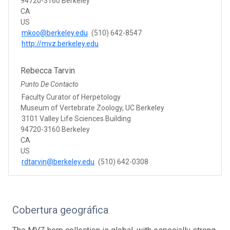
94720-3160 Berkeley
CA
US
mkoo@berkeley.edu
(510) 642-8547
http://mvz.berkeley.edu
Rebecca Tarvin
Punto De Contacto
Faculty Curator of Herpetology
Museum of Vertebrate Zoology, UC Berkeley
3101 Valley Life Sciences Building
94720-3160 Berkeley
CA
US
rdtarvin@berkeley.edu
(510) 642-0308
Cobertura geográfica