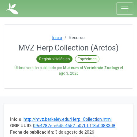
Inicio
Recurso
MVZ Herp Collection (Arctos)
Registro biológico
Espécimen
Última versión publicado por
Museum of Vertebrate Zoology
el
ago 3, 2026
Inicio:
http://mvz.berkeley.edu/Herp_Collection.html
GBIF UUID:
09c4287e-e6d5-4552-a07f-bff8a00833d8
Fecha de publicación:
3 de agosto de 2026