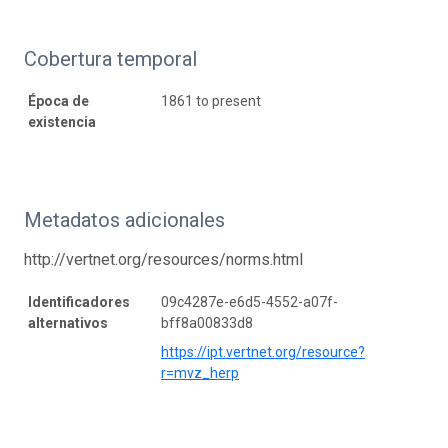
Cobertura temporal
Época de
1861 to present
existencia
Metadatos adicionales
http://vertnet.org/resources/norms.html
Identificadores
09c4287e-e6d5-4552-a07f-
alternativos
bff8a00833d8
https://ipt.vertnet.org/resource?
r=mvz_herp