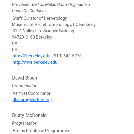
Proveedor De Los Metadatos
Originador
●
●
Punto De Contacto
Staff Curator of Herpetology
Museum of Vertebrate Zoology, UC Berkeley
3101 Valley Life Science Building
94720-3160 Berkeley
CA
US
atrox@berkeley.edu
(510) 643-5778
http://mvz.berkeley.edu
David Bloom
Programador
VertNet Coordinator
dbloom@vertnet.org
Dusty McDonald
Programador
Arctos Database Programmer