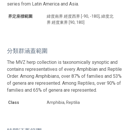
series from Latin America and Asia.
界定座標範圍
緯度南界 經度西界 [-90, -180], 緯度北
界 經度東界 [90, 180]
分類群涵蓋範圍
The MVZ herp collection is taxonomically synoptic and
contains representatives of every Amphibian and Reptile
Order. Among Amphibians, over 87% of families and 53%
of genera are represented. Among Reptiles, over 90% of
families and 65% of genera are represented.
Class
Amphibia, Reptilia