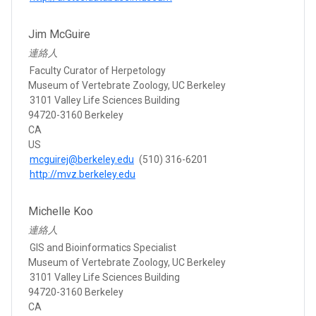
Jim McGuire
連絡人
Faculty Curator of Herpetology
Museum of Vertebrate Zoology, UC Berkeley
3101 Valley Life Sciences Building
94720-3160 Berkeley
CA
US
mcguirej@berkeley.edu
(510) 316-6201
http://mvz.berkeley.edu
Michelle Koo
連絡人
GIS and Bioinformatics Specialist
Museum of Vertebrate Zoology, UC Berkeley
3101 Valley Life Sciences Building
94720-3160 Berkeley
CA