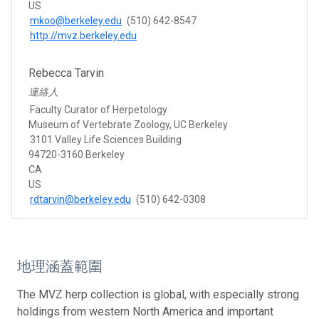
US
mkoo@berkeley.edu
(510) 642-8547
http://mvz.berkeley.edu
Rebecca Tarvin
連絡人
Faculty Curator of Herpetology
Museum of Vertebrate Zoology, UC Berkeley
3101 Valley Life Sciences Building
94720-3160 Berkeley
CA
US
rdtarvin@berkeley.edu
(510) 642-0308
地理涵蓋範圍
The MVZ herp collection is global, with especially strong
holdings from western North America and important