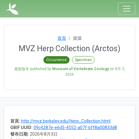
首頁
資源
MVZ Herp Collection (Arctos)
Occurrence
Specimen
最新版本 published by
Museum of Vertebrate Zoology
on
8月 3,
2026
首頁:
http://mvz.berkeley.edu/Herp_Collection.html
GBIF UUID:
09c4287e-e6d5-4552-a07f-bff8a00833d8
發布日期:
2026年8月3日