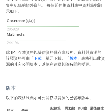
集中紀錄的額外資訊。 每個延伸集資料表中資料筆數顯
示如下。
Occurrence (核心)
295828
Multimedia
244196
此 IPT 存放資料以提供資料儲存庫服務。資料與資源的
詮釋資料可由「
下載
」單元下載。「
版本
」表格列出此資
源的其它公開版本，以便利追蹤其隨時間的變更。
版本
以下的表格只顯示可公開存取資源的已發布版本。
紀錄筆
異動摘
DOI處
最後修改
版本
發佈