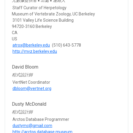
元數據提供者
出處
連絡人
●
●
Staff Curator of Herpetology
Museum of Vertebrate Zoology, UC Berkeley
3101 Valley Life Science Building
94720-3160 Berkeley
CA
US
atrox@berkeley.edu
(510) 643-5778
http://mvz.berkeley.edu
David Bloom
程式設計師
VertNet Coordinator
dbloom@vertnet.org
Dusty McDonald
程式設計師
Arctos Database Programmer
dustymc@gmail.com
http://arctos.database.museum