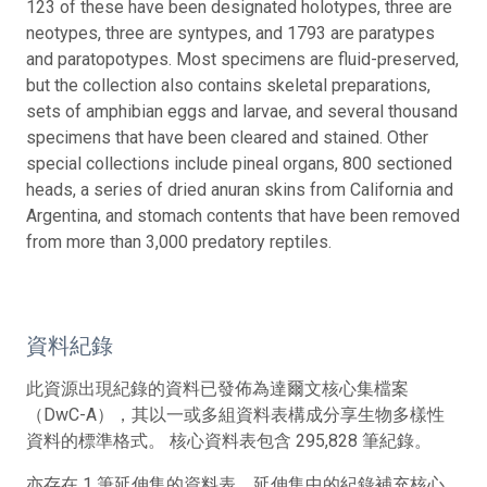
123 of these have been designated holotypes, three are
neotypes, three are syntypes, and 1793 are paratypes
and paratopotypes. Most specimens are fluid-preserved,
but the collection also contains skeletal preparations,
sets of amphibian eggs and larvae, and several thousand
specimens that have been cleared and stained. Other
special collections include pineal organs, 800 sectioned
heads, a series of dried anuran skins from California and
Argentina, and stomach contents that have been removed
from more than 3,000 predatory reptiles.
資料紀錄
此資源出現紀錄的資料已發佈為達爾文核心集檔案
（DwC-A），其以一或多組資料表構成分享生物多樣性
資料的標準格式。 核心資料表包含 295,828 筆紀錄。
亦存在 1 筆延伸集的資料表。延伸集中的紀錄補充核心