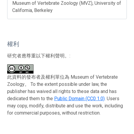
Museum of Vertebrate Zoology (MVZ), University of
California, Berkeley
權利
研究者應尊重以下權利聲明。:
此資料的發布者及權利單位為 Museum of Vertebrate
Zoology。 To the extent possible under law, the
publisher has waived all rights to these data and has
dedicated them to the
Public Domain (CC0 1.0)
. Users
may copy, modify, distribute and use the work, including
for commercial purposes, without restriction.