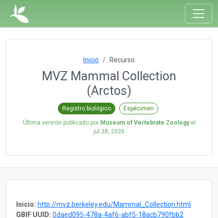
Inicio
Recurso
MVZ Mammal Collection
(Arctos)
Registro biológico
Espécimen
Última versión publicado por
Museum of Vertebrate Zoology
el
jul 28, 2026
Inicio:
http://mvz.berkeley.edu/Mammal_Collection.html
GBIF UUID:
0daed095-478a-4af6-abf5-18acb790fbb2