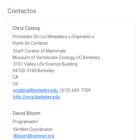
Contactos
Chris Conroy
Proveedor De Los Metadatos
Originador
●
●
Punto De Contacto
Staff Curator of Mammals
Museum of Vertebrate Zoology, UC Berkeley
3101 Valley Life Science Building
94720-3160 Berkeley
CA
US
ondatra@berkeley.edu
(510) 643-7709
http://mvz.berkeley.edu
David Bloom
Programador
VertNet Coordinator
dbloom@vertnet.org