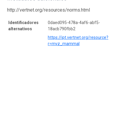
http://vertnet.org/resources/norms.html
Identificadores
0daed095-478a-4af6-abf5-
alternativos
18acb790fbb2
https://ipt.vertnet.org/resource?
r=mvz_mammal