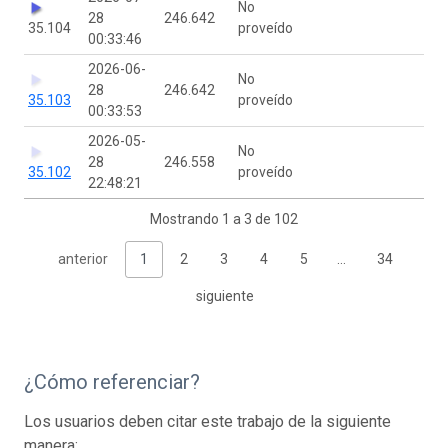
No
28
246.642
35.104
proveído
00:33:46
2026-06-
No
28
246.642
35.103
proveído
00:33:53
2026-05-
No
28
246.558
35.102
proveído
22:48:21
Mostrando 1 a 3 de 102
anterior
1
2
3
4
5
…
34
siguiente
¿Cómo referenciar?
Los usuarios deben citar este trabajo de la siguiente
manera: