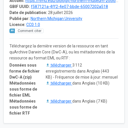
Accueil:
https://nmu.edu/biology/northern-museum-zoology
GBIF UUID:
f587121a-4ff2-4e07-bbde-65007202a518
Date de publication:
28 juillet 2026
Publié par:
Northern Michigan University
Licence:
CC0 1.0
Comment citer
Téléchargez la dernière version de la ressource en tant
quArchive Darwin Core (DwC-A), ou les métadonnées de la
ressource au format EML ou RTF :
Données sous
télécharger
3 112
forme de fichier
enregistrements dans Anglais (443
DwC-A (zip)
KB) - Fréquence de mise à jour: mensuel
Métadonnées
télécharger
dans Anglais (10 KB)
sous forme de
fichier EML
Métadonnées
télécharger
dans Anglais (7 KB)
sous forme de
fichier RTF