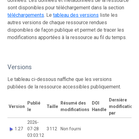
données. Les données et métadonnées de la ressource
sont disponibles pour téléchargement dans la section
téléchargements
. Le
tableau des versions
liste les
autres versions de chaque ressource rendues
disponibles de façon publique et permet de tracer les
modifications apportées à la ressource au fil du temps.
Versions
Le tableau ci-dessous naffiche que les versions
publiées de la ressource accessibles publiquement.
Dernière
Publié
Résumé des
DOI
Version
Taille
modification
le
modifications
Handle
par
2026-
1.27
07-28
3 112
Non fourni
03:03:12