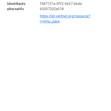
Identifiants
f587121a-4ff2-4e07-bbde-
alternatifs
65007202a518
https://ipt.vertnet.org/resource?
r=nmu_para