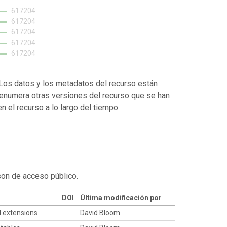
617204
617204
617204
617204
617204
. Los datos y los metadatos del recurso están
enumera otras versiones del recurso que se han
 el recurso a lo largo del tiempo.
son de acceso público.
DOI
Última modificación por
N extensions
David Bloom