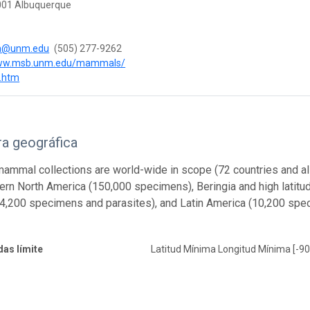
001 Albuquerque
m@unm.edu
(505) 277-9262
www.msb.unm.edu/mammals/
.htm
a geográfica
mmal collections are world-wide in scope (72 countries and all 
rn North America (150,000 specimens), Beringia and high latitu
4,200 specimens and parasites), and Latin America (10,200 spec
as límite
Latitud Mínima Longitud Mínima [-90