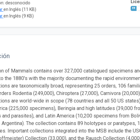
Lice
ón: desconocido
ar
en Inglés (11 KB)
ar
en Inglés (9 KB)
ción
on of Mammals contains over 327,000 catalogued specimens and 
to the 1880's with the majority documenting the rapid environmen
tions are taxonomically broad, representing 25 orders, 106 famil
rders Rodentia (249,000), Chiroptera (27,000), Carnivora (20,000),
tions are world-wide in scope (78 countries and all 50 US states
ica (225,000 specimens), Beringia and high latitudes (39,000 fr
and parasites), and Latin America (10,200 specimens from Boliv
 Argentina). The collection contains 89 holotypes or paratypes,
s. Important collections integrated into the MSB include the USG
fmeister) Collection (33,000), and the Rausch Collection (4,0