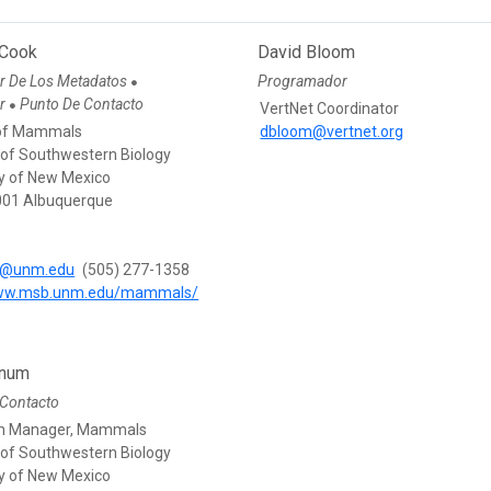
 Cook
David Bloom
r De Los Metadatos
Programador
●
or
Punto De Contacto
●
VertNet Coordinator
 of Mammals
dbloom@vertnet.org
f Southwestern Biology
ty of New Mexico
001 Albuquerque
e@unm.edu
(505) 277-1358
www.msb.unm.edu/mammals/
nnum
 Contacto
on Manager, Mammals
f Southwestern Biology
ty of New Mexico