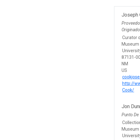
Joseph
Proveedo
Originad
Curator
Museum o
Universi
87131-0
NM
US
cookjos
http://
Cook/
Jon Du
Punto De
Collecti
Museum o
Universi