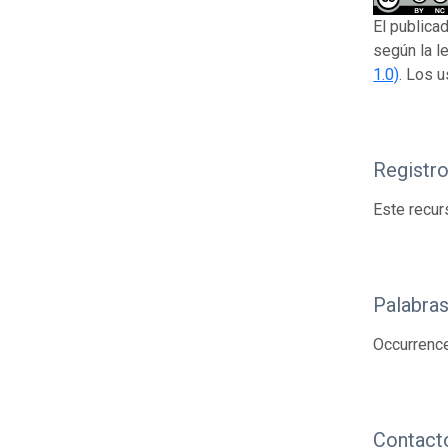
El publica
según la l
1.0)
. Los u
Registr
Este recur
Palabras
Occurrenc
Contact