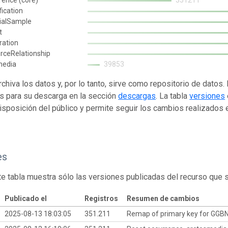
fication
ialSample
t
ration
rceRelationship
media
39853
rchiva los datos y, por lo tanto, sirve como repositorio de datos
s para su descarga en la sección
descargas
. La tabla
versiones
isposición del público y permite seguir los cambios realizados en
es
te tabla muestra sólo las versiones publicadas del recurso que 
Publicado el
Registros
Resumen de cambios
2025-08-13 18:03:05
351.211
Remap of primary key for GGB