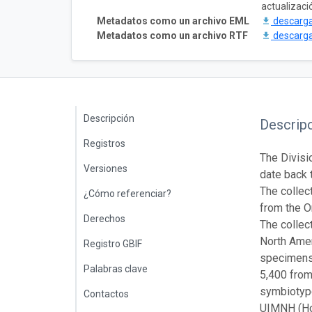
actualizaci
Metadatos como un archivo EML
descarg
Metadatos como un archivo RTF
descarg
Descripción
Descrip
Registros
The Divisi
Versiones
date back 
The collec
¿Cómo referenciar?
from the O
Derechos
The collec
North Amer
Registro GBIF
specimens 
Palabras clave
5,400 from
symbiotype
Contactos
UIMNH (Hof