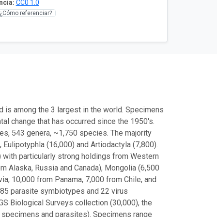
ncia:
CC0 1.0
¿Cómo referenciar?
is among the 3 largest in the world. Specimens
tal change that has occurred since the 1950's.
ies, 543 genera, ~1,750 species. The majority
 Eulipotyphla (16,000) and Artiodactyla (7,800).
) with particularly strong holdings from Western
om Alaska, Russia and Canada), Mongolia (6,500
ia, 10,000 from Panama, 7,000 from Chile, and
 185 parasite symbiotypes and 22 virus
S Biological Surveys collection (30,000), the
00 specimens and parasites). Specimens range