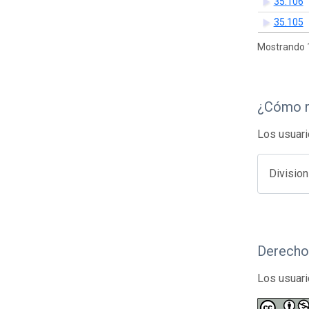
35.106
35.105
Mostrando 1
¿Cómo r
Los usuari
Divisio
Derecho
Los usuari