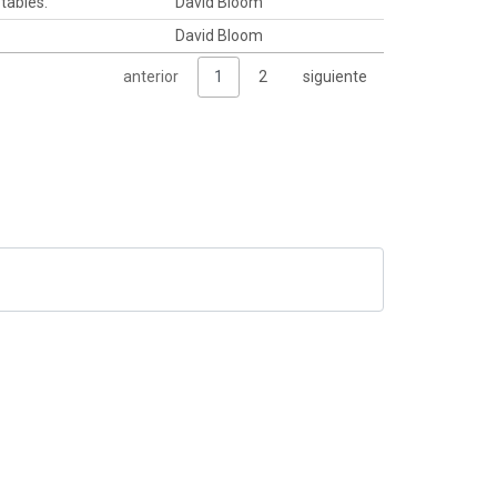
tables.
David Bloom
David Bloom
anterior
1
2
siguiente