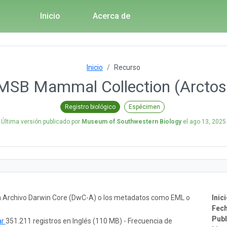
Inicio
Acerca de
Inicio
Recurso
SB Mammal Collection (Arcto
Registro biológico
Espécimen
Última versión publicado por
Museum of Southwestern Biology
el
ago 13, 2025
un Archivo Darwin Core (DwC-A) o los metadatos como EML o
Inici
Fech
Publ
ar
351.211 registros en Inglés (110 MB) - Frecuencia de