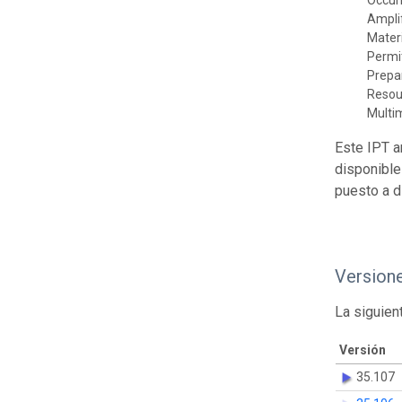
Ampli
Mater
Permi
Prepa
Resou
Multi
Este IPT a
disponible
puesto a d
Version
La siguien
Versión
35.107