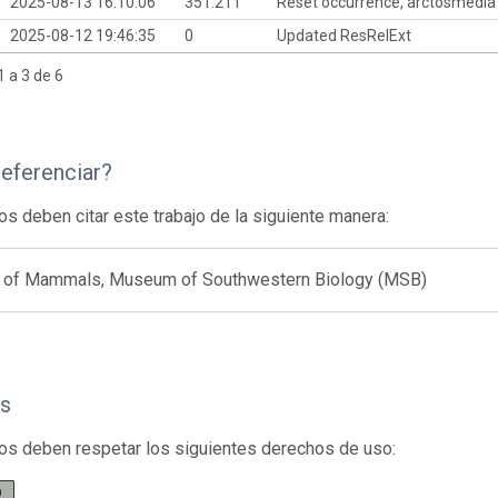
2025-08-13 16:10:06
351.211
Reset occurrence, arctosmedia 
2025-08-12 19:46:35
0
Updated ResRelExt
 a 3 de 6
eferenciar?
os deben citar este trabajo de la siguiente manera:
n of Mammals, Museum of Southwestern Biology (MSB)
s
os deben respetar los siguientes derechos de uso: