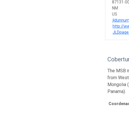
87131-0
NM
US
jldunnu
http://
JLDpage
Cobertur
The MSB ma
from Weste
Mongolia (
Panama).
Coordenad