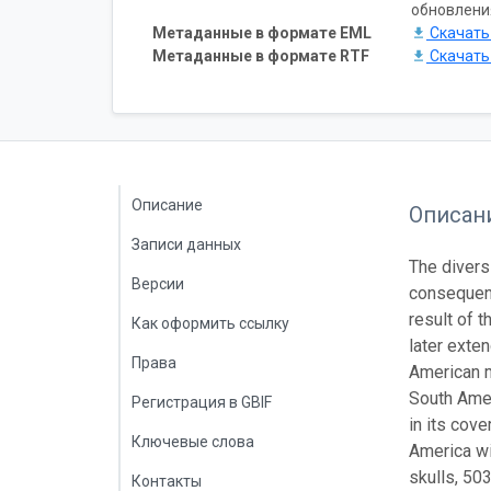
обновлени
Метаданные в формате EML
Скачат
Метаданные в формате RTF
Скачат
Описание
Описан
Записи данных
The diversi
Версии
consequenc
result of 
Как оформить ссылку
later exte
Права
American m
South Amer
Регистрация в GBIF
in its cov
Ключевые слова
America wi
skulls, 50
Контакты