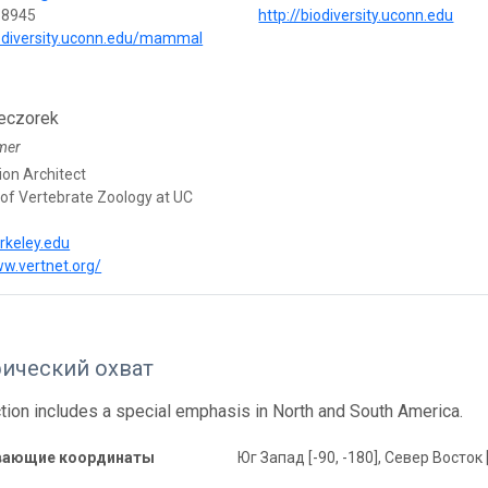
-8945
http://biodiversity.uconn.edu
iodiversity.uconn.edu/mammal
eczorek
mer
ion Architect
f Vertebrate Zoology at UC
rkeley.edu
ww.vertnet.org/
фический охват
ction includes a special emphasis in North and South America.
вающие координаты
Юг Запад [-90, -180], Север Восток 