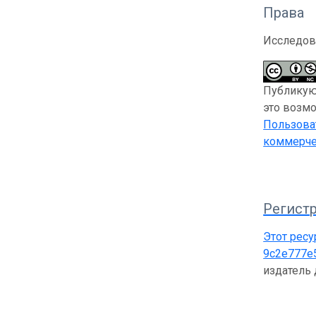
Права
Исследов
Публикующ
это возмо
Пользоват
коммерче
Регистр
Этот ресу
9c2e777e
издатель