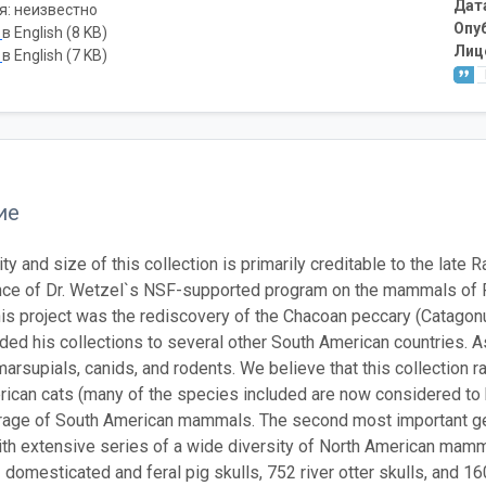
Дат
я: неизвестно
Опу
ь
в English (8 KB)
Лиц
ь
в English (7 KB)
ие
ty and size of this collection is primarily creditable to the late
e of Dr. Wetzel`s NSF-supported program on the mammals of Par
this project was the rediscovery of the Chacoan peccary (Catagon
nded his collections to several other South American countries. A
arsupials, canids, and rodents. We believe that this collection r
ican cats (many of the species included are now considered to 
erage of South American mammals. The second most important geo
th extensive series of a wide diversity of North American mamma
3 domesticated and feral pig skulls, 752 river otter skulls, and 