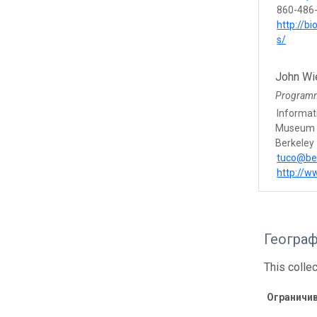
860-486
http://b
s/
John Wi
Program
Informat
Museum o
Berkeley
tuco@be
http://w
Геогра
This colle
Ограничи