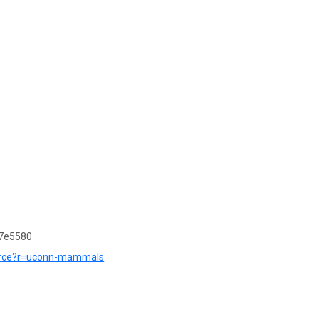
7e5580
source?r=uconn-mammals