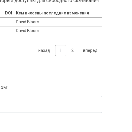
торые доступны для свободного скачивания.
DOI
Кем внесены последние изменения
David Bloom
David Bloom
назад
1
2
вперед
зом: