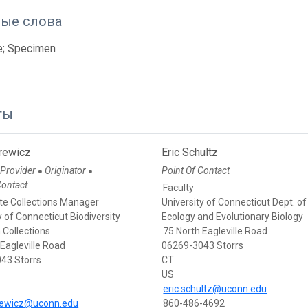
ые слова
e; Specimen
ты
prewicz
Eric Schultz
 Provider
Originator
Point Of Contact
●
●
Contact
Faculty
te Collections Manager
University of Connecticut Dept. of
y of Connecticut Biodiversity
Ecology and Evolutionary Biology
 Collections
75 North Eagleville Road
 Eagleville Road
06269-3043 Storrs
43 Storrs
CT
US
eric.schultz@uconn.edu
prewicz@uconn.edu
860-486-4692