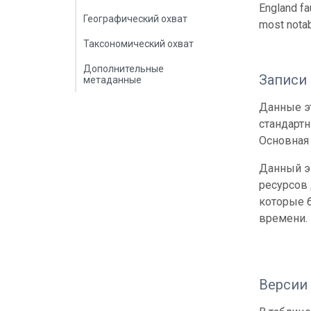
England fa
Географический охват
most notab
Таксономический охват
Дополнительные
Записи
метаданные
Данные эт
стандарт
Основная 
Данный э
ресурсов
которые б
времени.
Версии