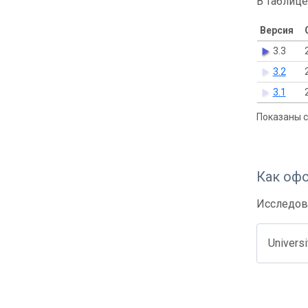
В таблице
Версия
3.3
3.2
3.1
Показаны с 
Как оф
Исследов
Univers