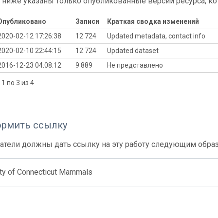
 ниже указаны только опубликованные версии ресурса, ко
Опубликовано
Записи
Краткая сводка изменений
2020-02-12 17:26:38
12 724
Updated metadata, contact info
2020-02-10 22:44:15
12 724
Updated dataset
2016-12-23 04:08:12
9 889
Не представлено
1 по 3 из 4
ормить ссылку
атели должны дать ссылку на эту работу следующим обра
ity of Connecticut Mammals