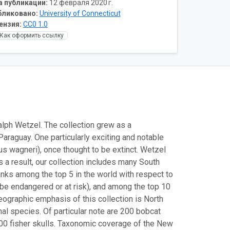
а публикации:
12 февраля 2020 г.
бликовано:
University of Connecticut
ензия:
CC0 1.0
Как оформить ссылку
 Ralph Wetzel. The collection grew as a
aguay. One particularly exciting and notable
us wagneri), once thought to be extinct. Wetzel
s a result, our collection includes many South
anks among the top 5 in the world with respect to
be endangered or at risk), and among the top 10
graphic emphasis of this collection is North
l species. Of particular note are 200 bobcat
1600 fisher skulls. Taxonomic coverage of the New