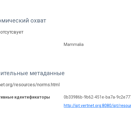
омический охват
отсутсвует
Mammalia
ительные метаданные
tnet.org/resources/norms.html
тивные идентификаторы
0b33986b-9b62-451e-ba7a-9c2e77
http://ipt.vertnet.org:8080/ipt/re