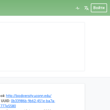
Войти
ой:
http://biodiversity.uconn.edu/
 UUID:
0b33986b-9b62-451e-ba7a-
e777e5580