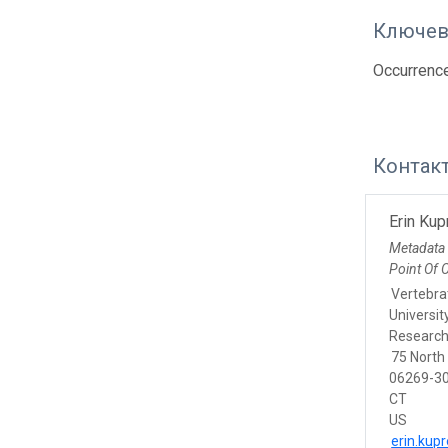
Ключев
Occurrenc
Контак
Erin Ku
Metadata
Point Of 
Vertebra
Universit
Research
75 North
06269-30
CT
US
erin.ku