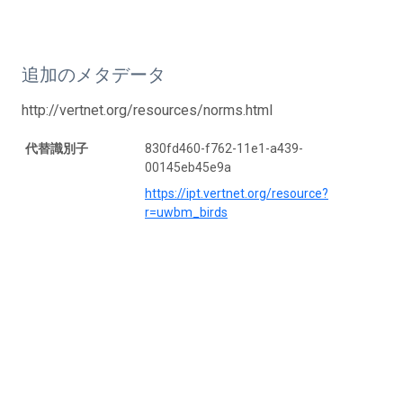
追加のメタデータ
http://vertnet.org/resources/norms.html
代替識別子
830fd460-f762-11e1-a439-
00145eb45e9a
https://ipt.vertnet.org/resource?
r=uwbm_birds