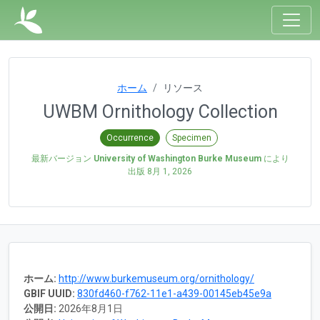
ホーム
リソース
UWBM Ornithology Collection
Occurrence
Specimen
最新バージョン
University of Washington Burke Museum
により
出版
8月 1, 2026
ホーム:
http://www.burkemuseum.org/ornithology/
GBIF UUID:
830fd460-f762-11e1-a439-00145eb45e9a
公開日:
2026年8月1日