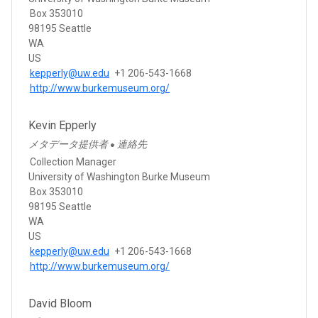
Box 353010
98195 Seattle
WA
US
kepperly@uw.edu
+1 206-543-1668
http://www.burkemuseum.org/
Kevin Epperly
メタデータ提供者
連絡先
●
Collection Manager
University of Washington Burke Museum
Box 353010
98195 Seattle
WA
US
kepperly@uw.edu
+1 206-543-1668
http://www.burkemuseum.org/
David Bloom