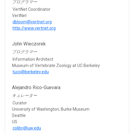
プログラマー
VertNet Coordinator
VertNet
dbloom@vertnet.org
http://www.vertnet.org
John Wieczorek
プログラマー
Information Architect
Museum of Vertebrate Zoology at UC Berkeley
tuco@berkeley.edu
Alejandro Rico-Guevara
キュレーター
Curator
University of Washington, Burke Museum
Seattle
US
colibri@uw.edu