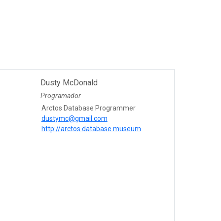
Dusty McDonald
Programador
Arctos Database Programmer
dustymc@gmail.com
http://arctos.database.museum