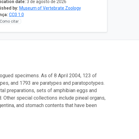
ication date:
3 de agosto de 2026
ished by:
Museum of Vertebrate Zoology
nça:
CC0 1.0
Como citar
logued specimens. As of 8 April 2004, 123 of
ypes, and 1793 are paratypes and paratopotypes.
etal preparations, sets of amphibian eggs and
 Other special collections include pineal organs,
rgentina, and stomach contents that have been