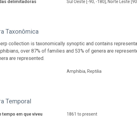
as delimitadoras
Sul Oeste [-90, -180], Norte Leste [90
ra Taxonômica
rp collection is taxonomically synoptic and contains representa
ibians, over 87% of families and 53% of genera are represente
era are represented.
Amphibia, Reptilia
ra Temporal
e tempo em que viveu
1861 to present