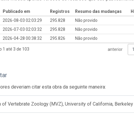
Publicado em
Registros
Resumo das mudanças
H
2026-08-03 02:03:29
295.828
Não provido
2026-07-03 02:03:32
295.828
Não provido
2026-04-28 00:38:32
295.826
Não provido
o 1 até 3 de 103
anterior
tar
res deveriam citar esta obra da seguinte maneira:
f Vertebrate Zoology (MVZ), University of California, Berkeley