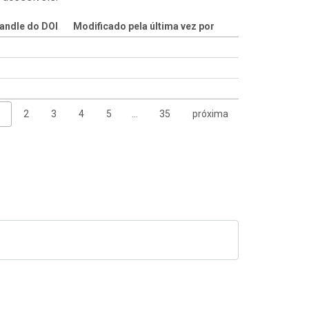
andle do DOI
Modificado pela última vez por
1
2
3
4
5
…
35
próxima