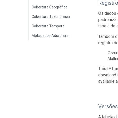
Registr
Cobertura Geográfica
Os dados d
Cobertura Taxonômica
padroniza
tabela de 
Cobertura Temporal
Metadados Adicionais
Também ex
registro d
Occur
Multi
This IPT a
download 
available 
Versões
A tabela a