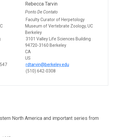
Rebecca Tarvin
Ponto De Contato
Faculty Curator of Herpetology
UC
Museum of Vertebrate Zoology, UC
Berkeley
g
3101 Valley Life Sciences Building
94720-3160 Berkeley
CA
US
8547
rdtarvin@berkeley.edu
(510) 642-0308
estern North America and important series from