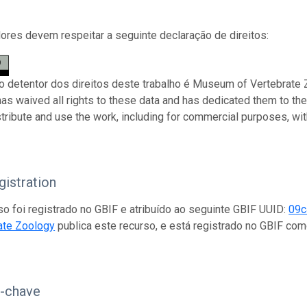
res devem respeitar a seguinte declaração de direitos:
 o detentor dos direitos deste trabalho é Museum of Vertebrate Z
has waived all rights to these data and has dedicated them to th
stribute and use the work, including for commercial purposes, with
istration
so foi registrado no GBIF e atribuído ao seguinte GBIF UUID:
09c
ate Zoology
publica este recurso, e está registrado no GBIF c
s-chave