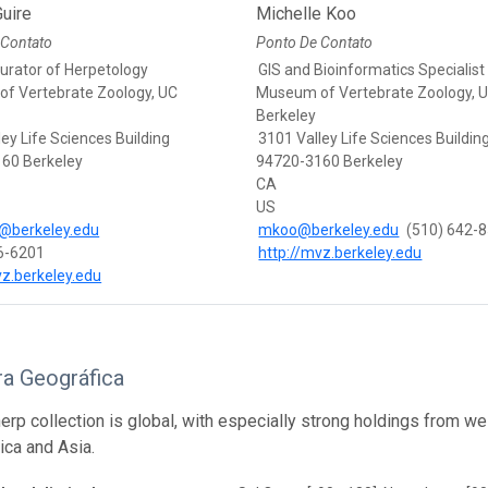
uire
Michelle Koo
 Contato
Ponto De Contato
Curator of Herpetology
GIS and Bioinformatics Specialist
f Vertebrate Zoology, UC
Museum of Vertebrate Zoology, 
Berkeley
ey Life Sciences Building
3101 Valley Life Sciences Buildin
60 Berkeley
94720-3160 Berkeley
CA
US
@berkeley.edu
mkoo@berkeley.edu
(510) 642-
6-6201
http://mvz.berkeley.edu
vz.berkeley.edu
ra Geográfica
rp collection is global, with especially strong holdings from w
ica and Asia.