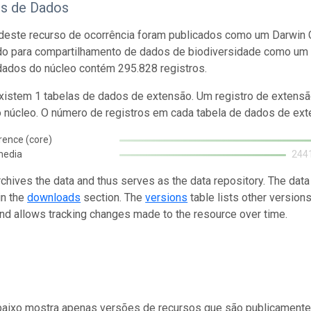
os de Dados
este recurso de ocorrência foram publicados como um Darwin C
do para compartilhamento de dados de biodiversidade como um 
dados do núcleo contém 295.828 registros.
istem 1 tabelas de dados de extensão. Um registro de extensã
o núcleo. O número de registros em cada tabela de dados de exte
rence (core)
media
244
rchives the data and thus serves as the data repository. The data
in the
downloads
section. The
versions
table lists other version
and allows tracking changes made to the resource over time.
baixo mostra apenas versões de recursos que são publicamente