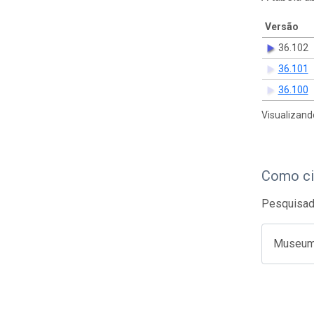
Versão
36.102
36.101
36.100
Visualizand
Como ci
Pesquisado
Museum o