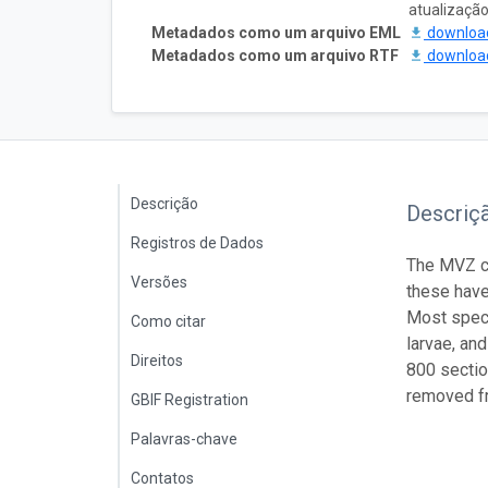
atualizaçã
Metadados como um arquivo EML
downlo
Metadados como um arquivo RTF
downlo
Descrição
Descriç
Registros de Dados
The MVZ co
Versões
these have
Most speci
Como citar
larvae, an
Direitos
800 sectio
removed fr
GBIF Registration
Palavras-chave
Contatos