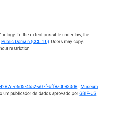
oology. To the extent possible under law, the
e
Public Domain (CC0 1.0)
. Users may copy,
out restriction.
4287e-e6d5-4552-a07f-bff8a00833d8
.
Museum
omo um publicador de dados aprovado por
GBIF-US
.