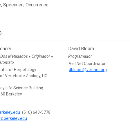
e; Specimen; Occurrence
s
pencer
David Bloom
 Dos Metadados
Originador
Programador
●
●
 Contato
VertNet Coordinator
rator of Herpetology
dbloom@vertnet.org
f Vertebrate Zoology, UC
ey Life Science Building
60 Berkeley
rkeley.edu
(510) 643-5778
vz.berkeley.edu