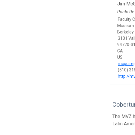
Jim McG
Ponto De
Faculty 
Museum o
Berkeley
3101 Vall
94720-31
CA
US
mcguirej
(510) 31
http://m
Cobertu
The MVZ he
Latin Amer