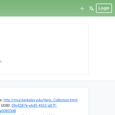
Login
26
o:
http://mvz.berkeley.edu/Herp_Collection.html
 UUID:
09c4287e-e6d5-4552-a07f-
8a00833d8