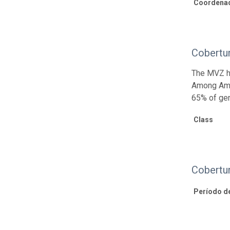
Coordenad
Cobertu
The MVZ he
Among Amph
65% of gen
Class
Cobertu
Período d