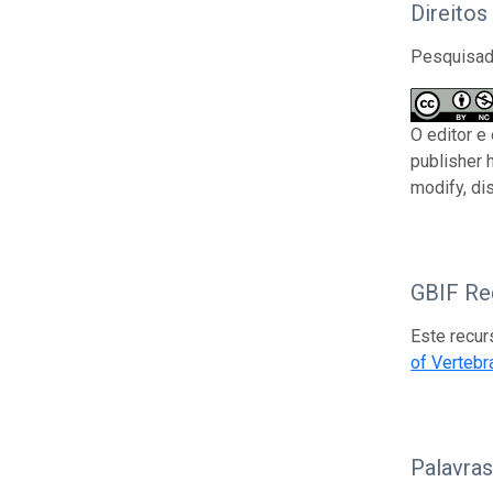
Direitos
Pesquisado
O editor e
publisher 
modify, di
GBIF Reg
Este recur
of Vertebr
Palavra