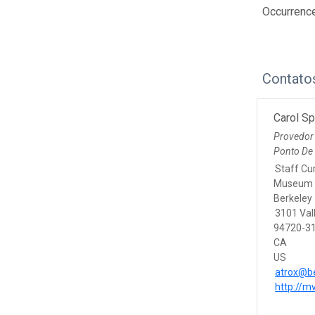
Occurrenc
Contato
Carol S
Provedor
Ponto De
Staff Cu
Museum o
Berkeley
3101 Vall
94720-31
CA
US
atrox@be
http://m