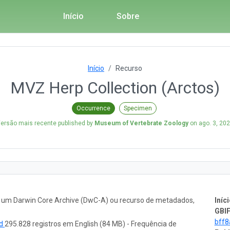
Início
Sobre
Início
Recurso
MVZ Herp Collection (Arctos)
Occurrence
Specimen
ersão mais recente published by
Museum of Vertebrate Zoology
on
ago. 3, 20
o um Darwin Core Archive (DwC-A) ou recurso de metadados,
Iníci
GBIF
bff
ad
295.828 registros em English (84 MB) - Frequência de