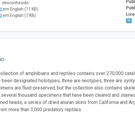
Publ
o: desconhecido
Publ
ad
em English (11 KB)
Lice
ad
em English (7 KB)
ão
llection of amphibians and reptiles contains over 270,000 cata
 been designated holotypes, three are neotypes, three are synt
mens are fluid-preserved, but the collection also contains skel
d several thousand specimens that have been cleared and stained.
ned heads, a series of dried anuran skins from California and A
om more than 3,000 predatory reptiles.